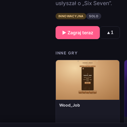
usłyszał o „Six Seven”.
INNOWACYJNA
SOLO
▶ Zagraj teraz
▲
1
INNE GRY
Wood_Job