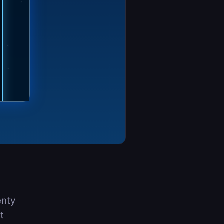
enty
t