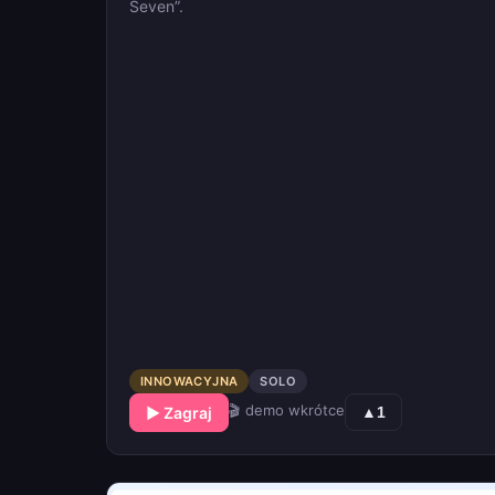
Seven”.
INNOWACYJNA
SOLO
🎬 demo wkrótce
▶ Zagraj
▲
1