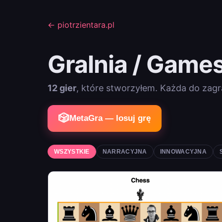
← piotrzientara.pl
Gralnia / Game
12 gier
, które stworzyłem. Każda do zagra
🎲
MetaGra — losuj grę
WSZYSTKIE
NARRACYJNA
INNOWACYJNA