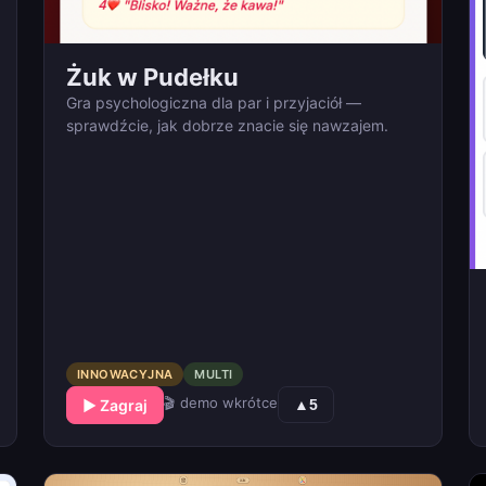
Żuk w Pudełku
Gra psychologiczna dla par i przyjaciół —
sprawdźcie, jak dobrze znacie się nawzajem.
INNOWACYJNA
MULTI
🎬 demo wkrótce
▶ Zagraj
▲
5