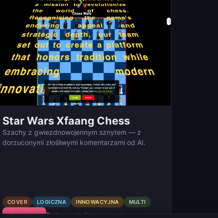
Star Wars Xfaang Chess
Szachy z gwiezdnowojennym sznytem — z
dorzuconymi złośliwymi komentarzami od AI.
COVER
LOGICZNA
INNOWACYJNA
MULTI
🎬 demo wkrótce
▶ Zagraj
▲
0