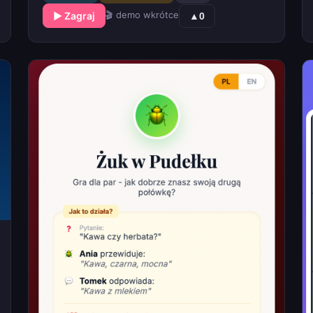
🎬 demo wkrótce
▶ Zagraj
▲
0