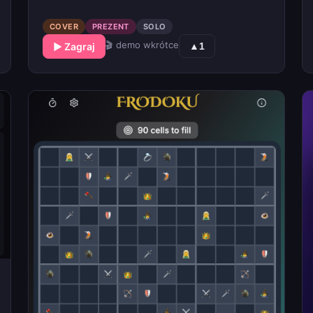
COVER
PREZENT
SOLO
🎬 demo wkrótce
▶ Zagraj
▲
1