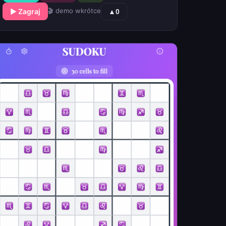
🎬 demo wkrótce
▶ Zagraj
▲
0