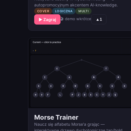
autopromocyjnym akcentem AI-knowledge.
COVER
LOGICZNA
MULTI
🎬 demo wkrótce
▶ Zagraj
▲
1
Morse Trainer
Naucz się alfabetu Morse'a grając —
interaktywne drzewo dychotomiczne tap/hold.