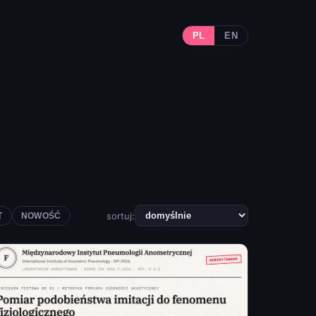
PL
EN
sortuj:
T
NOWOŚĆ