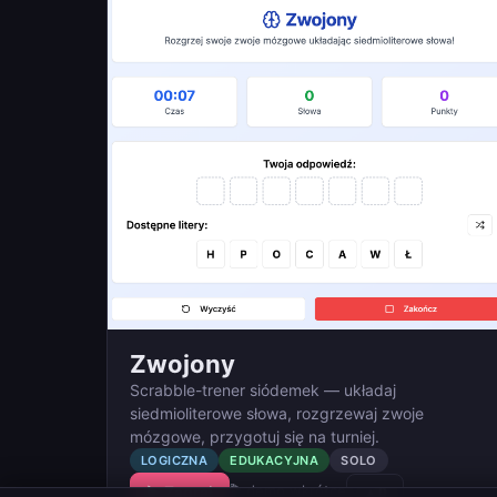
Zwojony
Scrabble-trener siódemek — układaj
siedmioliterowe słowa, rozgrzewaj zwoje
mózgowe, przygotuj się na turniej.
LOGICZNA
EDUKACYJNA
SOLO
🎬 demo wkrótce
▶ Zagraj
▲
0