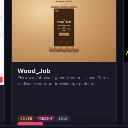
Wood_Job
Pierwsza zabawa z game-devem — cover Tetrisa
w klimacie starego drewnianego parkietu.
COVER
PREZENT
SOLO
🎬 demo wkrótce
▶ Zagraj
▲
1