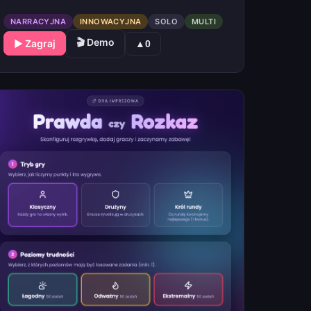
NARRACYJNA
INNOWACYJNA
SOLO
MULTI
🎬 Demo
▶ Zagraj
▲
0