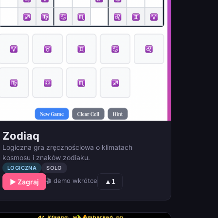
Zodiaq
Logiczna gra zręcznościowa o klimatach
kosmosu i znaków zodiaku.
LOGICZNA
SOLO
🎬 demo wkrótce
▶ Zagraj
▲
1