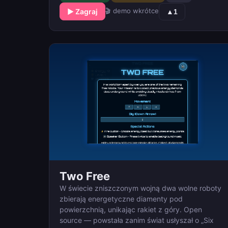
🎬 demo wkrótce
▶ Zagraj
▲
1
Two Free
W świecie zniszczonym wojną dwa wolne roboty
zbierają energetyczne diamenty pod
powierzchnią, unikając rakiet z góry. Open
source — powstała zanim świat usłyszał o „Six