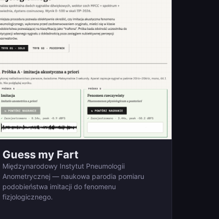
Guess my Fart
Międzynarodowy Instytut Pneumologii
Anometrycznej — naukowa parodia pomiaru
podobieństwa imitacji do fenomenu
fizjologicznego.