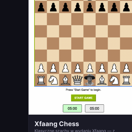
Xfaang Chess
Klasyczne szachy w wydaniu Xfaang — z