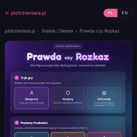
← piotrzientara.pl
PL
EN
piotrzientara.pl
›
Gralnia / Games
› Prawda czy Rozkaz