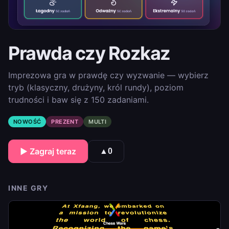
Prawda czy Rozkaz
Imprezowa gra w prawdę czy wyzwanie — wybierz
tryb (klasyczny, drużyny, król rundy), poziom
trudności i baw się z 150 zadaniami.
NOWOŚĆ
PREZENT
MULTI
▶ Zagraj teraz
▲
0
INNE GRY