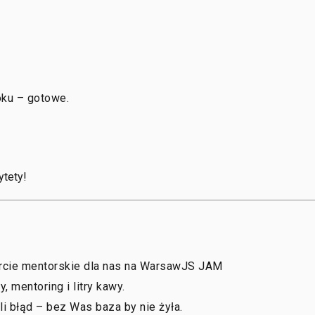
oku – gotowe.
ytety!
rcie mentorskie dla nas na WarsawJS JAM
 mentoring i litry kawy.
li błąd – bez Was baza by nie żyła.