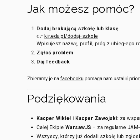
Jak możesz pomóc?
Dodaj brakującą szkołę lub klasę
👉
kir.edu.pl/dodaj-szkole
Wpisujesz nazwę, profil, próg z ubiegłego r
Zgłoś problem
Daj feedback
Zbieramy je na
facebooku
pomaga nam ustalić prior
Podziękowania
Kacper Wikieł i Kacper Zawojski:
za wspa
Całej Ekipie
WarsawJS
– za regularne JAM-y,
Wszyscy, którzy już dodali szkołę lub zgłosi