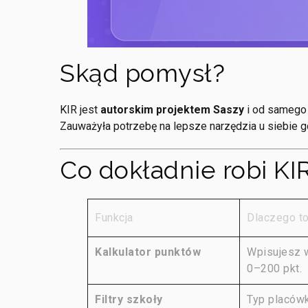
Skąd pomysł?
KIR jest
autorskim projektem Saszy
i od samego
Zauważyła potrzebę na lepsze narzędzia u siebie g
Co dokładnie robi KI
Funkcja
Dlaczego t
Kalkulator punktów
Wpisujesz w
0–200 pkt.
Filtry szkoły
Typ placówk