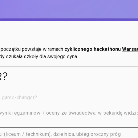
 początku powstaje w ramach
cyklicznego hackathonu
Warsa
dy szukała szkoły dla swojego syna.
R?
o game-changer?
yniki egzaminów + oceny ze świadectwa; w sekundę widzisz
i (liceum / technikum), dzielnica, ubiegłoroczny próg.